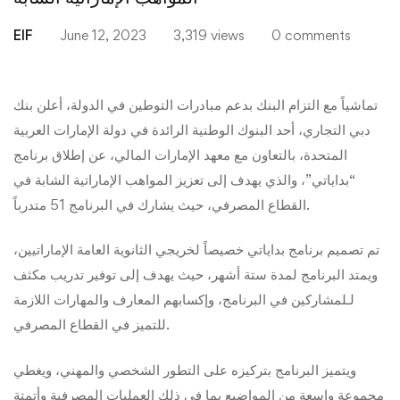
EIF
June 12, 2023
3,319 views
0 comments
تماشياً مع التزام البنك بدعم مبادرات التوطين في الدولة، أعلن بنك
دبي التجاري، أحد البنوك الوطنية الرائدة في دولة الإمارات العربية
المتحدة، بالتعاون مع معهد الإمارات المالي، عن إطلاق برنامج
“بداياتي”، والذي يهدف إلى تعزيز المواهب الإماراتية الشابة في
القطاع المصرفي، حيث يشارك في البرنامج 51 متدرباً.
تم تصميم برنامج بداياتي خصيصاً لخريجي الثانوية العامة الإماراتيين،
ويمتد البرنامج لمدة ستة أشهر، حيث يهدف إلى توفير تدريب مكثف
لـلمشاركين في البرنامج، وإكسابهم المعارف والمهارات اللازمة
للتميز في القطاع المصرفي.
ويتميز البرنامج بتركيزه على التطور الشخصي والمهني، ويغطي
مجموعة واسعة من المواضيع بما في ذلك العمليات المصرفية وأتمتة