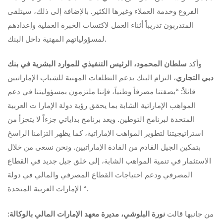
الفروع وخدمة العملاء وغيرها الكثير. بالإضافة إلى ذلك، سيتلقى
المتدربون تدريباً أثناء العمل لاكتساب الخبرة العملية وإعدادهم
لمسؤولياتهم المهنية داخل البنك.
وأكد
سلطان المحمود، الرئيس التنفيذي للموارد البشرية في بنك
دبي التجاري
، التزام البنك بدعم التطلعات المهنية للشباب الإماراتيين
قائلاً: “بصفتنا مصرفاً وطنياً، فإننا ملتزمون بمسؤوليتنا في دعم
المواهب الإماراتية الشابة بما يحقق رؤية دولة الإمارا ت العربية
المتحدة لبرنامج التوطين. ويعد برنامج بداياتي جزءاً لا يتجزأ من
استراتيجيتنا لتطوير المواهب الإماراتية، كما يظهر التزامنا الراسخ
بتمكين الجيل القادم من القادة الإماراتيين. ونحن نسعى من خلال
الاستثمار في تنمية المواهب الشابة، إلى خلق جيل جديد في القطاع
المصرفي ودعم احتياجات القطاع المصرفي والمالي في دولة
الإمارات العربية المتحدة “.
من جانبها قالت
نورة البلوشي، مديرة معهد الإمارات المالي
بالوكالة
: