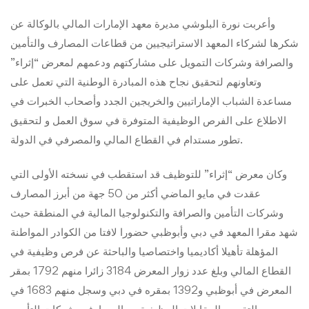
وأعربت نورة البلوشي مديرة معهد الإمارات المالي بالوكالة عن
شكرها لشركاء المعهد الاستراتيجيين من قطاعات المصارف والتأمين
والصرافة وشركات التمويل على مشاركتهم ودعمهم لمعرض “إثراء”
وتعاونهم لتحقيق نجاح هذه المبادرة الوطنية التي تعمل على
مساعدة الشباب الإماراتيين والخريجين الجدد وأصحاب الخبرات في
الاطلاع على الفرص الوظيفية المتوفرة في سوق العمل و لتحقيق
تطور مستدام في القطاع المالي والمصرفي في الدولة.
وكان معرض “إثراء” للتوظيف قد استقطب في نسخته الأولى التي
عقدت في مايو الماضي أكثر من 50 جهة من أبرز المصارف
وشركات التأمين والصرافة والتكنولوجيا المالية في المنطقة حيث
شهد مقرا المعهد في دبي وأبوظبي حضورا لافتا من الكوادر المواطنة
المؤهلة تأهيلا أكاديميا واختصاصيا والباحثة عن فرص وظيفية في
القطاع المالي وبلغ عدد زوار المعرض 3184 زائرا منهم 1792 بمقر
المعرض في أبوظبي و1392 بمقره في دبي وسجل منهم 1683 في