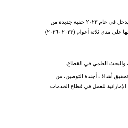
منذ تأسيسه في عام ١٩٨٣ انطلق معهد الإمارات المالي في مسيرة على مدى ٤٠ عام من التميز، ليدخل في عام ٢٠٢٣ حقبة جديدة من
تاريخه، إذ تم وضع استراتيجية جديدة يتم تنفيذها استنادا إلى التوجهات المستقبلية التي تم استشرافها على مدى ثلاثة أعوام (٢٠٢٣ -٢٠٢٦)
ة والبحث العلمي في القطاع.
 تحقيق أهداف أجندة التوطين، من
لإماراتية للعمل في قطاع الخدمات