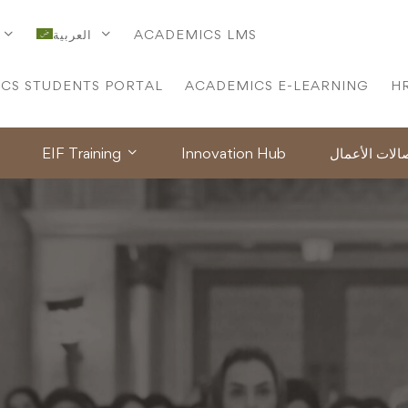
ACADEMICS LMS
العربية
CS STUDENTS PORTAL
ACADEMICS E-LEARNING
H
لات الأعمال
Innovation Hub
EIF Training