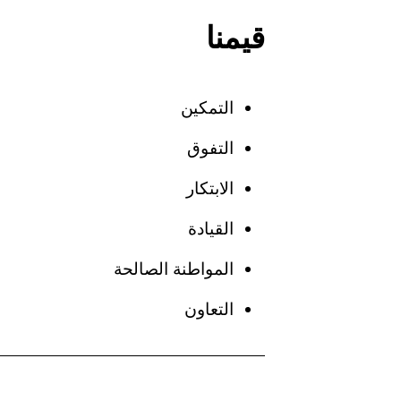
سلطة الاعتماد:
قيمنا
توفير الفرص التدريبية بالتعاون مع
مؤسسات إقليمية وعالمية رائدة في
التمكين
القطاع
التفوق
الابتكار
القيادة
المواطنة الصالحة
التعاون